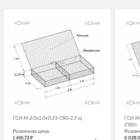
ГCИ-М-2,0х1,0х0,23-С80-2,7-Ц
ГCИ-М-
(ПВХ)
Розничная цена
Рознич
1 495.72 ₽
6 028.0