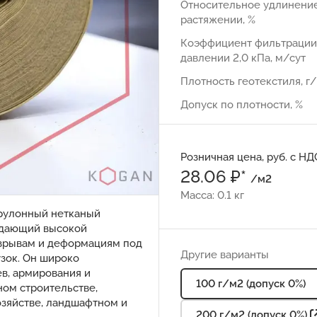
Относительное удлинени
растяжении, %
Коэффициент фильтрации
давлении 2,0 кПа, м/сут
Плотность геотекстиля, г
Допуск по плотности, %
Розничная цена, руб. с НД
28.06 ₽*
/м2
Масса: 0.1 кг
 рулонный нетканый
адающий высокой
азрывам и деформациям под
Другие варианты
зок. Он широко
в, армирования и
100 г/м2 (допуск 0%)
ном строительстве,
озяйстве, ландшафтном и
200 г/м2 (допуск 0%)