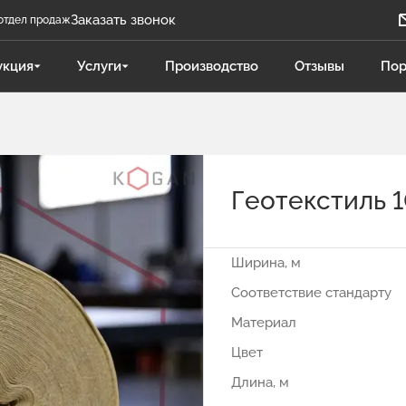
Заказать звонок
отдел продаж
Задать вопрос
укция
Услуги
Производство
Отзывы
Пор
Телеграм бот
Даниленко Иван
ДИ
Отдел продаж
Геотекстиль 1
Поликарпова Светлана
ПС
Отдел продаж
Ширина, м
Чукова Дарья
ЧД
Соответствие стандарту
Отдел продаж Гидравлика
Материал
Цвет
Длина, м