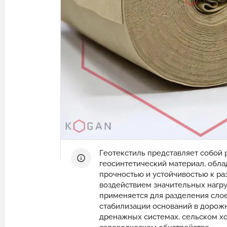
Защитные ограждения из сварной
сетки
Геотехнические расчёты
Сетка двойного кручения для
Программный комплекс GEO5
габионов
Природный камень для габионов
Сетка сварная оцинкованная в картах
Эрклёз для габионов
Геоматы РЕКОН-М
Геоматериалы
Инструмент и комплектующие для
габионов
Геотекстиль представляет собой
геосинтетический материал, обл
прочностью и устойчивостью к р
воздействием значительных нагру
применяется для разделения слое
стабилизации оснований в дорож
дренажных системах, сельском х