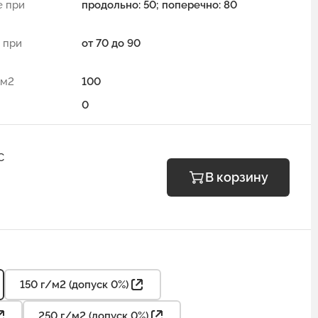
е при
продольно: 50; поперечно: 80
 при
от 70 до 90
/м2
100
0
С
В корзину
150 г/м2 (допуск 0%)
250 г/м2 (допуск 0%)