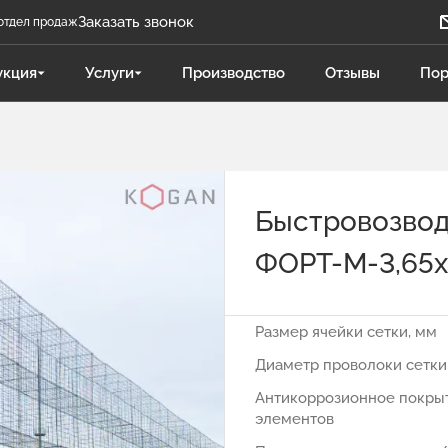
Заказать звонок
отдел продаж
Задать вопрос
укция
Услуги
Производство
Отзывы
Пор
Телеграм бот
Даниленко Иван
ДИ
Отдел продаж
Быстровозвод
Поликарпова Светлана
ПС
Отдел продаж
ФОРТ-М-3,65х
Чукова Дарья
ЧД
Отдел продаж Гидравлика
Размер ячейки сетки, мм
Диаметр проволоки сетки
Антикоррозионное покры
элементов