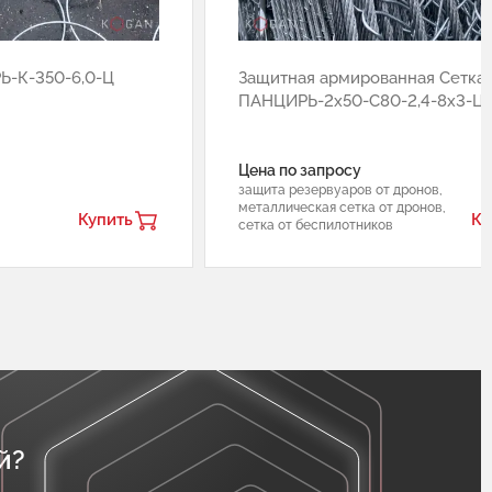
Ь-К-350-6,0-Ц
Защитная армированная Сетка 
ПАНЦИРЬ-2х50-С80-2,4-8х3-Ц
Цена по запросу
защита резервуаров от дронов,
металлическая сетка от дронов,
Купить
Ку
сетка от беспилотников
й?