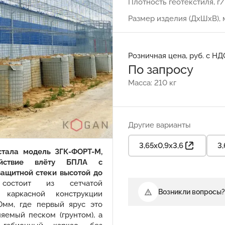
Плотность геотекстиля, г
Размер изделия (ДхШхВ), 
Розничная цена, руб. с НД
По запросу
Масса: 210 кг
Другие варианты
3,65х0,9х3,6
3,
стала модель ЗГК-ФОРТ-М,
ействие влёту БПЛА с
защитной стеки высотой до
остоит из сетчатой
Возникли вопросы?
 каркасной конструкции
0мм, где первый ярус это
няемый песком (грунтом), а