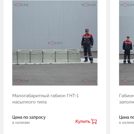
Малогабаритный габион ГНТ-1
Габион
насыпного типа
запол
Цена по запросу
Цена п
Купить
в наличии
в налич