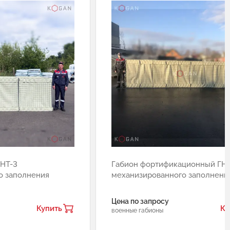
ГНТ-3
Габион фортификационный ГНТ
о заполнения
механизированного заполнени
Цена по запросу
Купить
Ку
военные габионы