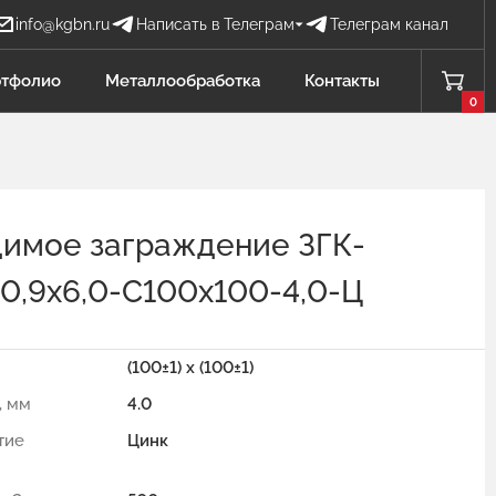
info@kgbn.ru
Написать в Телеграм
Телеграм канал
Бова Наталья
тфолио
Металлообработка
Контакты
БН
Отдел продаж
0
Добавлено в корзину
Проценко Никита
ПН
Отдел продаж
имое заграждение ЗГК-
Садков Владимир
СВ
Отдел продаж Защита от БПЛА
0,9х6,0-С100х100-4,0-Ц
Личагина Юлия
ЛЮ
Отдел продаж Металлообработка
(100±1) x (100±1)
, мм
4.0
тие
Цинк