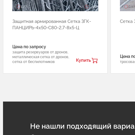
Защитная армированная Сетка ЗГК-
Сетка
ПАНЦИРЬ-4х50-С80-2,7-8х5-Ц
Цена по запросу
защита резервуаров от дронов,
Цена п
металлическая сетка от дронов,
Купить
сетка от беспилотников
тросова
Не нашли подходящий вариа