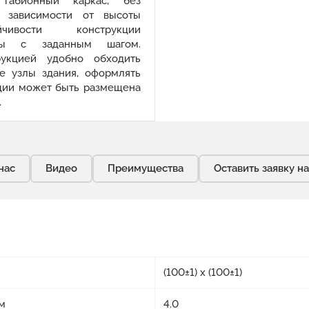
 габионный каркас, без
В зависимости от высоты
ивости конструкции
рсы с заданным шагом.
рукцией удобно обходить
е узлы здания, оформлять
ции может быть размещена
.
нас
Видео
Преимущества
Оставить заявку н
(100±1) x (100±1)
м
4.0