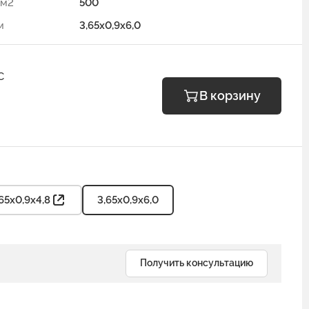
/м2
500
м
3,65х0,9х6,0
С
В корзину
65х0,9х4,8
3,65х0,9х6,0
Получить консультацию