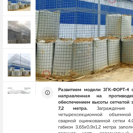
Защитные ограждения из сварной
сетки
Геотехнические расчёты
Сетка двойного кручения для
Программный комплекс GEO5
габионов
Природный камень для габионов
Сетка сварная оцинкованная в картах
Эрклёз для габионов
Геоматы РЕКОН-М
Геоматериалы
Инструмент и комплектующие для
габионов
Развитием модели ЗГК-ФОРТ-4 
направленная на противод
обеспечением высоты сетчатой 
7,2 метра.
Заграждение с
четырехсекционной объемной
сварной оцинкованной сетки 4,
габион 3,65х0,9х1,2 метра запол