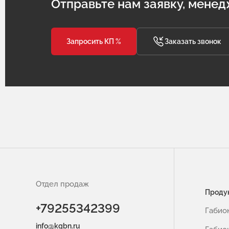
Отправьте нам заявку, менед
Запросить КП %
Заказать звонок
Отдел продаж
Проду
+79255342399
Габио
info@kgbn.ru