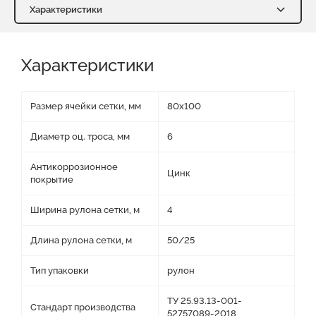
Характеристики
Характеристики
Доставка и оплата
Характеристики
Отзывы о нас
Видео
Преимущества
Оставить заявку на КП
Файлы для скачивания
Размер ячейки сетки, мм
80х100
Диаметр оц. троса, мм
6
Антикоррозионное
Цинк
покрытие
Ширина рулона сетки, м
4
Длина рулона сетки, м
50/25
Тип упаковки
рулон
ТУ 25.93.13-001-
Стандарт производства
52757089-2018