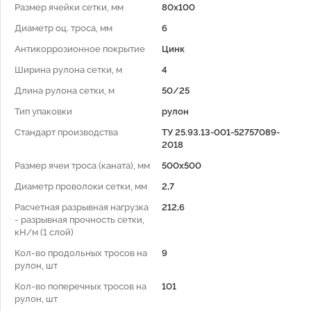
Размер ячейки сетки, мм
80х100
Диаметр оц. троса, мм
6
Антикоррозионное покрытие
Цинк
Ширина рулона сетки, м
4
Длина рулона сетки, м
50/25
Тип упаковки
рулон
Стандарт производства
ТУ 25.93.13-001-52757089-
2018
Размер ячеи троса (каната), мм
500х500
Диаметр проволоки сетки, мм
2,7
Расчетная разрывная нагрузка
212,6
- разрывная прочность сетки,
кН/м (1 слой)
Кол-во продольных тросов на
9
рулон, шт
Кол-во поперечных тросов на
101
рулон, шт