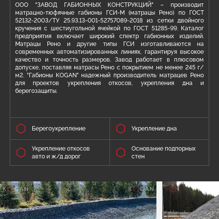
ООО "ЗАВОД ГАБИОННЫХ КОНСТРУКЦИЙ" – производит
матрацно-тюфячные габионы ГСИ-М (матрацы Рено) по ГОСТ
52132-2003/ТУ 25.93.13-001-52757089-2018 из сетки двойного
кручения с шестиугольной ячейкой по ГОСТ 51285-99. Каталог
предприятия включает широкий спектр габионных изделий.
Матрацы Рено и другие типы ГСИ изготавливаются на
современных автоматизированных линиях, гарантируя высокое
качество и точность размеров. Завод работает в плюсовом
допуске, поставляя матрасы Рено с покрытием не менее 245 г/
м2. "Габионы KOGAN" надежный производитель матрацев Рено
для проектов укрепления откосов, укрепления дна и
берегозащиты.
Берегоукрепление
Укрепление дна
Укрепление откосов
Основание подпорных
авто и ж/д дорог
стен