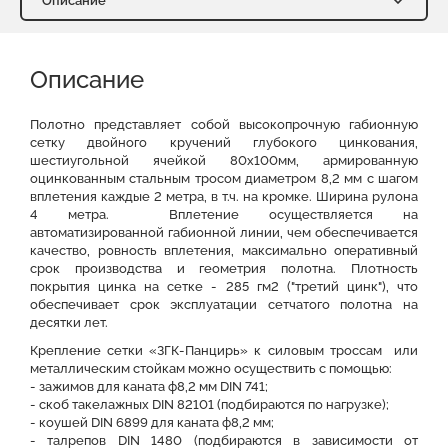
Описание
Описание
Характеристики
Описание
Доставка и оплата
Отзывы о нас
Видео
Преимущества
Оставить заявку на КП
Полотно представляет собой высокопрочную габионную
сетку двойного кручений глубокого цинкования,
шестиугольной ячейкой 80х100мм, армированную
Файлы для скачивания
оцинкованным стальным тросом диаметром 8,2 мм с шагом
вплетения каждые 2 метра, в т.ч. на кромке. Ширина рулона
4 метра. Вплетение осуществляется на
автоматизированной габионной линии, чем обеспечивается
качество, ровность вплетения, максимально оперативный
срок производства и геометрия полотна. Плотность
покрытия цинка на сетке - 285 гм2 ("третий цинк"), что
обеспечивает срок эксплуатации сетчатого полотна на
десятки лет.
Крепление сетки «ЗГК-Панцирь» к силовым троссам или
металлическим стойкам можно осуществить с помощью:
- зажимов для каната ф8,2 мм DIN 741;
- скоб такелажных DIN 82101 (подбираются по нагрузке);
- коушей DIN 6899 для каната ф8,2 мм;
- талрепов DIN 1480 (подбираются в зависимости от