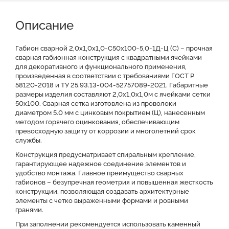
Описание
Характеристики
Описание
Доставка и оплата
Отзывы о нас
Видео
Преимущества
Оставить заявку на КП
Габион сварной 2,0х1,0х1,0-С50х100-5,0-1Д-Ц (С) – прочная
сварная габионная конструкция с квадратными ячейками
для декоративного и функционального применения,
Файлы для скачивания
произведенная в соответствии с требованиями ГОСТ Р
58120-2018 и ТУ 25.93.13-004-52757089-2021. Габаритные
размеры изделия составляют 2,0х1,0х1,0м с ячейками сетки
50x100. Сварная сетка изготовлена из проволоки
диаметром 5.0 мм с цинковым покрытием (Ц), нанесенным
методом горячего оцинкования, обеспечивающим
превосходную защиту от коррозии и многолетний срок
службы.
Конструкция предусматривает спиральным крепление,
гарантирующее надежное соединение элементов и
удобство монтажа. Главное преимущество сварных
габионов – безупречная геометрия и повышенная жесткость
конструкции, позволяющая создавать архитектурные
элементы с четко выраженными формами и ровными
гранями.
При заполнении рекомендуется использовать каменный