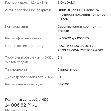
Размер изделия (ДхШхВ), м
2,0х1,0х1,0
Антикоррозионное покрытие
Цинк (1Ц по ГОСТ 3282-74,
плотность покрытия не менее
80 г/м2)
Комплектация
Сварные карты, крепления,
стяжки
Размер фракции камня
от 50-70 до 120-170
Соответствие стандарту
ГОСТ Р 58120-2018, ТУ
25.93.13-004-52757089-2021
Требуемый объем камня (м3) с
2.4
учетом усадки
Тип крепления
Спиральное
Диаметр проволоки сетки, мм
5.0
Размер ячейки сетки, мм
50x100
Розничная цена, руб. с НДС
14 006.82 ₽*
/шт
Масса: 60.22 кг