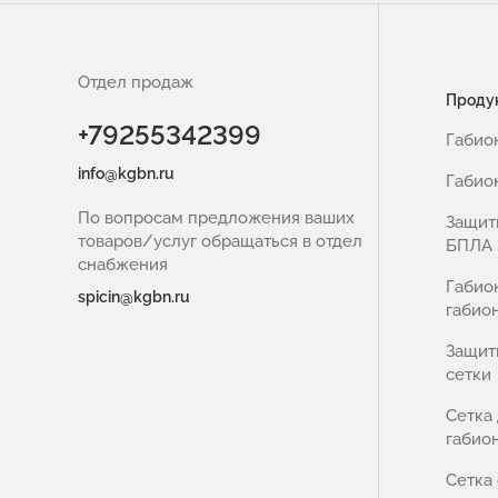
Отдел продаж
Проду
+79255342399
Габио
info@kgbn.ru
Габио
По вопросам предложения ваших
Защит
товаров/услуг обращаться в отдел
БПЛА
снабжения
Габио
spicin@kgbn.ru
габио
Защит
сетки
Сетка
габио
Сетка