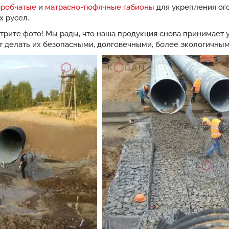
оробчатые
и
матрасно-тюфячные габионы
для укрепления ог
 русел.
трите фото! Мы рады, что наша продукция снова принимает у
т делать их безопасными, долговечными, более экологичным