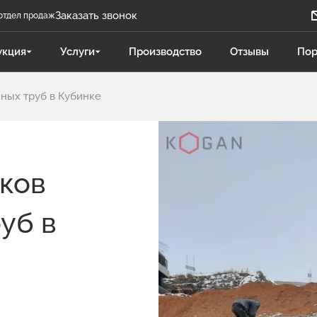
Заказать звонок
отдел продаж
Задать вопрос
укция
Услуги
Производство
Отзывы
Пор
Телеграм бот
ных труб в Кубинке
Даниленко Иван
ДИ
Отдел продаж
Поликарпова Светлана
ПС
ков
Отдел продаж
уб в
Чукова Дарья
ЧД
Отдел продаж Гидравлика