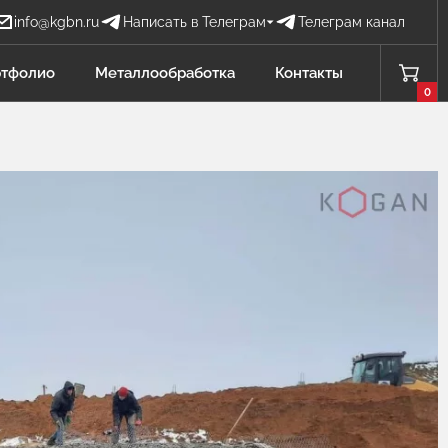
info@kgbn.ru
Написать в Телеграм
Телеграм канал
Бова Наталья
тфолио
Металлообработка
Контакты
БН
Отдел продаж
0
Проценко Никита
ПН
Отдел продаж
Садков Владимир
СВ
Отдел продаж Защита от БПЛА
Личагина Юлия
ЛЮ
Отдел продаж Металлообработка