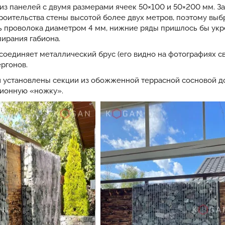
из панелей с двумя размерами ячеек 50×100 и 50×200 мм. З
оительства стены высотой более двух метров, поэтому выбр
сь проволока диаметром 4 мм, нижние ряды пришлось бы ук
ирания габиона.
оединяет металлический брус (его видно на фотографиях св
ргонов.
установлены секции из обожженной террасной сосновой дос
бионную «ножку».