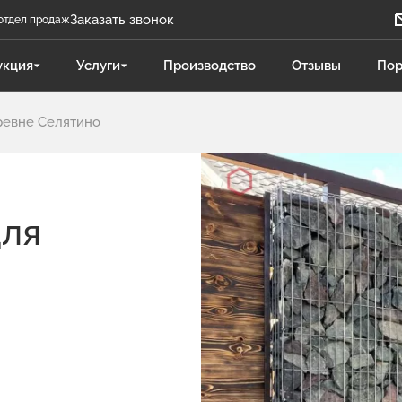
Заказать звонок
отдел продаж
Задать вопрос
укция
Услуги
Производство
Отзывы
Пор
Телеграм бот
ревне Селятино
Даниленко Иван
ДИ
Отдел продаж
Поликарпова Светлана
ПС
для
Отдел продаж
Чукова Дарья
ЧД
Отдел продаж Гидравлика