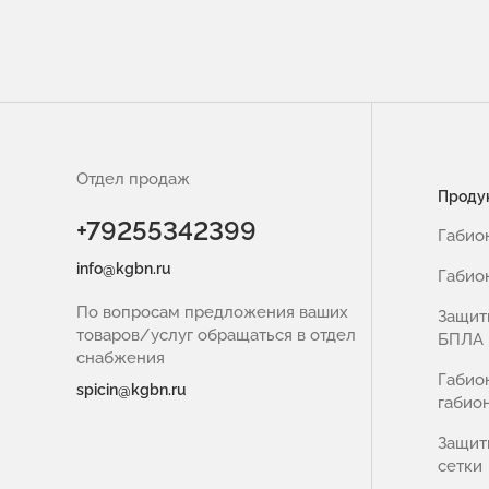
Отдел продаж
Проду
+79255342399
Габио
info@kgbn.ru
Габио
По вопросам предложения ваших
Защит
товаров/услуг обращаться в отдел
БПЛА
снабжения
Габио
spicin@kgbn.ru
габио
Защит
сетки