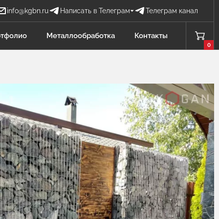
info@kgbn.ru
Написать в Телеграм
Телеграм канал
Бова Наталья
тфолио
Металлообработка
Контакты
БН
Отдел продаж
0
Проценко Никита
ПН
Отдел продаж
Садков Владимир
СВ
Отдел продаж Защита от БПЛА
Личагина Юлия
ЛЮ
Отдел продаж Металлообработка