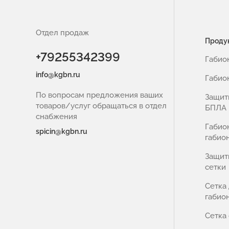
Отдел продаж
Проду
+79255342399
Габио
info@kgbn.ru
Габио
По вопросам предложения ваших
Защит
товаров/услуг обращаться в отдел
БПЛА
снабжения
Габио
spicin@kgbn.ru
габио
Защит
сетки
Сетка
габио
Сетка