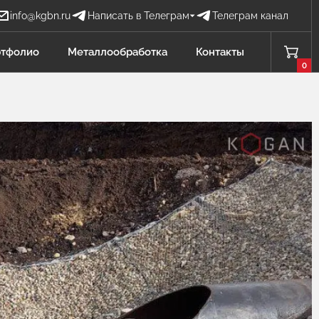
info@kgbn.ru
Написать в Телеграм
Телеграм канал
Бова Наталья
тфолио
Металлообработка
Контакты
БН
Отдел продаж
0
Проценко Никита
ПН
Отдел продаж
Садков Владимир
СВ
Отдел продаж Защита от БПЛА
Личагина Юлия
ЛЮ
Отдел продаж Металлообработка