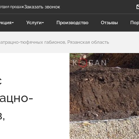
Заказать звонок
отдел продаж
Задать вопрос
укция
Услуги
Производство
Отзывы
Пор
Телеграм бот
атрацно-тюфячных габионов, Рязанская область
Даниленко Иван
ДИ
Отдел продаж
Поликарпова Светлана
ПС
с
Отдел продаж
ацно-
Чукова Дарья
ЧД
Отдел продаж Гидравлика
,