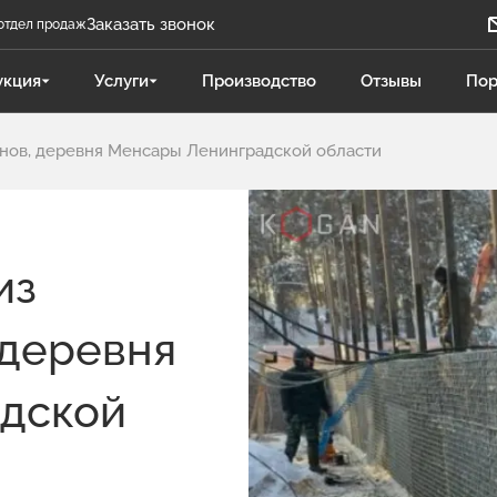
Заказать звонок
отдел продаж
Задать вопрос
укция
Услуги
Производство
Отзывы
Пор
Телеграм бот
онов, деревня Менсары Ленинградской области
Даниленко Иван
ДИ
Отдел продаж
Поликарпова Светлана
ПС
из
Отдел продаж
 деревня
Чукова Дарья
ЧД
Отдел продаж Гидравлика
дской