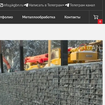
info@kgbn.ru
Написать в Телеграм
Телеграм канал
Бова Наталья
тфолио
Металлообработка
Контакты
БН
Отдел продаж
0
Проценко Никита
ПН
Отдел продаж
Садков Владимир
СВ
Отдел продаж Защита от БПЛА
Личагина Юлия
ЛЮ
Отдел продаж Металлообработка