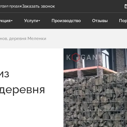
Заказать звонок
отдел продаж
Задать вопрос
укция
Услуги
Производство
Отзывы
Пор
Телеграм бот
онов, деревня Меленки
Даниленко Иван
ДИ
Отдел продаж
Поликарпова Светлана
ПС
из
Отдел продаж
 деревня
Чукова Дарья
ЧД
Отдел продаж Гидравлика