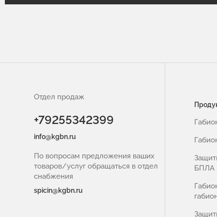
Отдел продаж
Проду
+79255342399
Габио
info@kgbn.ru
Габио
По вопросам предложения ваших
Защит
товаров/услуг обращаться в отдел
БПЛА
снабжения
Габио
spicin@kgbn.ru
габио
Защит