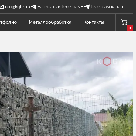
info@kgbn.ru
Написать в Телеграм
Телеграм канал
Бова Наталья
тфолио
Металлообработка
Контакты
БН
Отдел продаж
0
Проценко Никита
ПН
Отдел продаж
Садков Владимир
СВ
Отдел продаж Защита от БПЛА
Личагина Юлия
ЛЮ
Отдел продаж Металлообработка