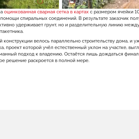
на
оцинкованная сварная сетка в картах
с размером ячейки 1
 помощи спиральных соединений. В результате заказчик по
ктивно удерживает грунт, но и разделительную линию между
такетника.
 конструкции велось параллельно строительству дома, и уж
а, проект которой учёл естественный уклон на участке, выг
манный подход к владению. Остаётся лишь дождаться финаль
ное решение раскроется в полной мере.