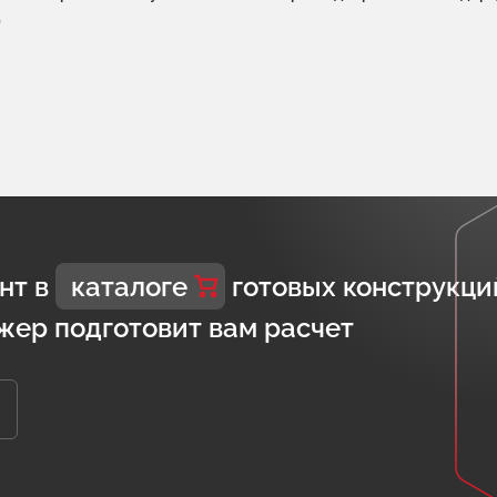
д
нт в
каталоге
готовых конструкци
жер подготовит вам расчет