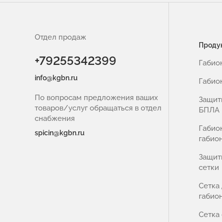
Отдел продаж
Проду
+79255342399
Габио
info@kgbn.ru
Габио
По вопросам предложения ваших
Защит
товаров/услуг обращаться в отдел
БПЛА
снабжения
Габио
spicin@kgbn.ru
габио
Защит
сетки
Сетка
габио
Сетка