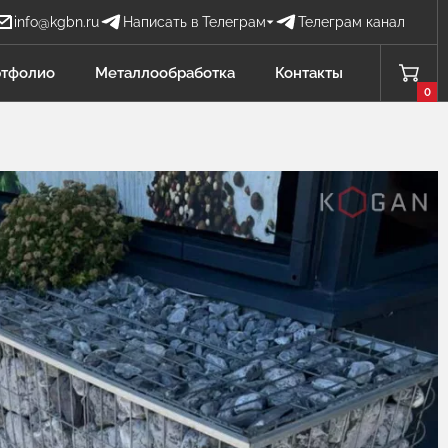
info@kgbn.ru
Написать в Телеграм
Телеграм канал
Бова Наталья
тфолио
Металлообработка
Контакты
БН
Отдел продаж
0
Проценко Никита
ПН
Отдел продаж
Садков Владимир
СВ
Отдел продаж Защита от БПЛА
Личагина Юлия
ЛЮ
Отдел продаж Металлообработка