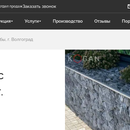
Заказать звонок
отдел продаж
Задать вопрос
укция
Услуги
Производство
Отзывы
Пор
Телеграм бот
ы, г. Волгоград
Даниленко Иван
ДИ
Отдел продаж
Поликарпова Светлана
ПС
с
Отдел продаж
.
Чукова Дарья
ЧД
Отдел продаж Гидравлика