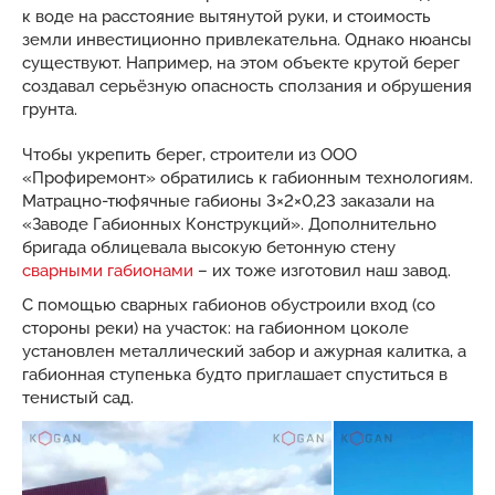
к воде на расстояние вытянутой руки, и стоимость
земли инвестиционно привлекательна. Однако нюансы
существуют. Например, на этом объекте крутой берег
создавал серьёзную опасность сползания и обрушения
грунта.
Чтобы укрепить берег, строители из ООО
«Профиремонт» обратились к габионным технологиям.
Матрацно-тюфячные габионы 3×2×0,23 заказали на
«Заводе Габионных Конструкций». Дополнительно
бригада облицевала высокую бетонную стену
сварными габионами
– их тоже изготовил наш завод.
С помощью сварных габионов обустроили вход (со
стороны реки) на участок: на габионном цоколе
установлен металлический забор и ажурная калитка, а
габионная ступенька будто приглашает спуститься в
тенистый сад.