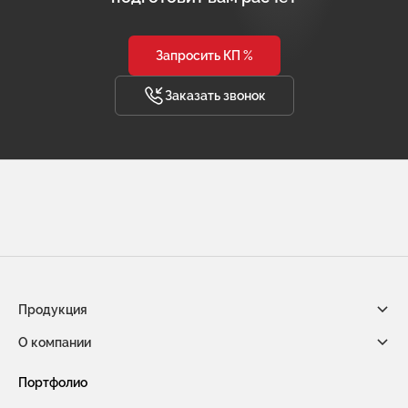
Запросить КП %
Заказать звонок
Продукция
О компании
Габионы из сетки двойного кручения
Новости компании
Портфолио
Габионы насыпного типа ГНТ