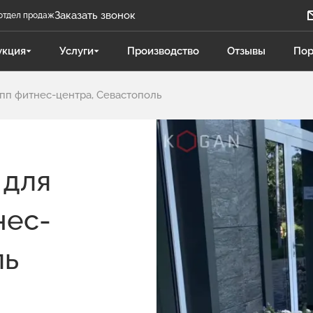
Заказать звонок
отдел продаж
Задать вопрос
укция
Услуги
Производство
Отзывы
Пор
Телеграм бот
пп фитнес-центра, Севастополь
Даниленко Иван
ДИ
Отдел продаж
Поликарпова Светлана
ПС
 для
Отдел продаж
нес-
Чукова Дарья
ЧД
Отдел продаж Гидравлика
ль