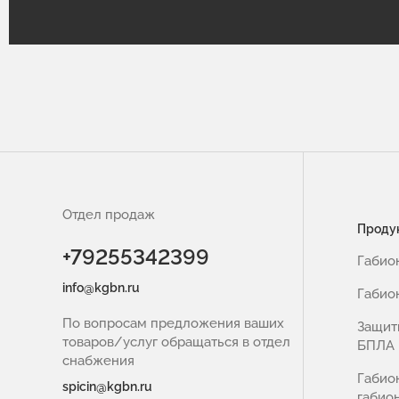
Отдел продаж
Проду
+79255342399
Габио
info@kgbn.ru
Габио
По вопросам предложения ваших
Защит
товаров/услуг обращаться в отдел
БПЛА
снабжения
Габио
spicin@kgbn.ru
габио