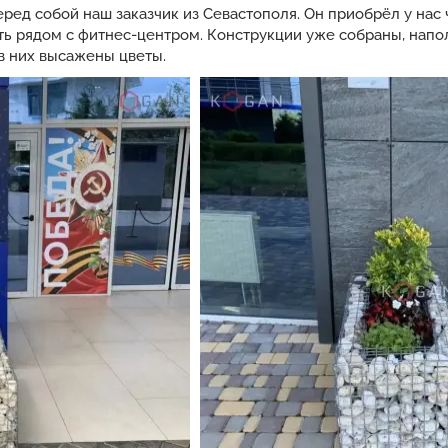
еред собой наш заказчик из Севастополя. Он приобрёл у на
ть рядом с фитнес-центром. Конструкции уже собраны, нап
в них высажены цветы.