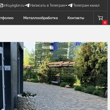
info@kgbn.ru
Написать в Телеграм
Телеграм канал
Бова Наталья
тфолио
Металлообработка
Контакты
БН
Отдел продаж
0
Проценко Никита
ПН
Отдел продаж
Садков Владимир
СВ
Отдел продаж Защита от БПЛА
Личагина Юлия
ЛЮ
Отдел продаж Металлообработка