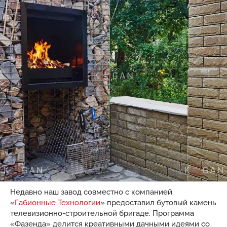
Недавно наш завод совместно с компанией
«
Габионные Технологии
» предоставил бутовый камень
телевизионно-строительной бригаде. Программа
«Фазенда» делится креативными дачными идеями со