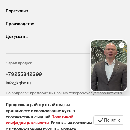
Габионы из сетки двойного кручения
Новости компании
Портфолио
Габионы насыпного типа ГНТ
Видео
Производство
Защитная сетка и конструкции от БПЛА
Услуги
Документы
Габионы из сварной сетки (сварные габионы)
Сотрудничество
Защитные ограждения из сварной сетки
Вакансии
Сетка двойного кручения для габионов
Отдел продаж
Контакты
+79255342399
Сетка сварная оцинкованная в картах
info@kgbn.ru
Информация для покупателя
Геоматы РЕКОН-М
По вопросам предложения ваших товаров/услуг обращаться в
Инструмент и комплектующие для габионов
отдел снабжения
Продолжая работу с сайтом, вы
spicin@kgbn.ru
принимаете использование куки в
соответствии с нашей
Политикой
Понятно
конфиденциальности
. Если вы не согласны
с использованием куки, вы можете