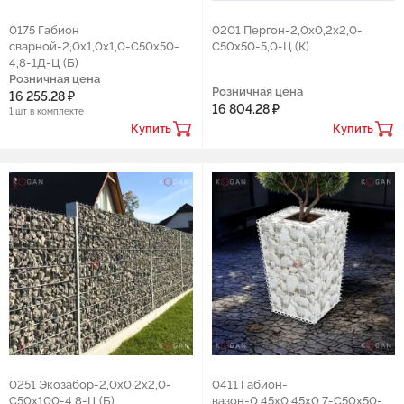
0175 Габион
0201 Пергон-2,0х0,2х2,0-
сварной-2,0х1,0х1,0-С50х50-
С50х50-5,0-Ц (К)
4,8-1Д-Ц (Б)
Розничная цена
Розничная цена
16 255.28 ₽
16 804.28 ₽
1 шт в комплекте
Купить
Купить
0251 Экозабор-2,0х0,2х2,0-
0411 Габион-
С50х100-4,8-Ц (Б)
вазон-0,45х0,45х0,7-С50х50-