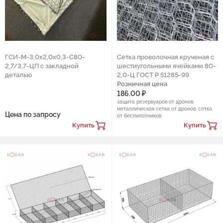
ГСИ-М-3,0х2,0х0,3-С80-
Сетка проволочная крученая с
2,7/3,7-ЦП с закладной
шестиугольными ячейками 80-
деталью
2,0-Ц ГОСТ Р 51285-99
Розничная цена
186.00 ₽
защита резервуаров от дронов,
металлическая сетка от дронов, сетка
Цена по запросу
от беспилотников
Купить
Купить