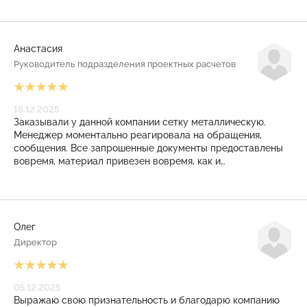
Анастасия
Руководитель подразделения проектных расчетов
18.12.2025
Заказывали у данной компании сетку металлическую.
Менеджер моментально реагировала на обращения,
сообщения. Все запрошенные документы предоставлены
вовремя, материал привезен вовремя, как и
договаривались. И даже на КПП режимного объекта
никаких проблем не возникло. Закрывающие документы
также выставлены своевременно. Приятное, плодотворное
сотрудничество получилось! Рекомендуем!
Олег
Директор
05.12.2025
Выражаю свою признательность и благодарю компанию