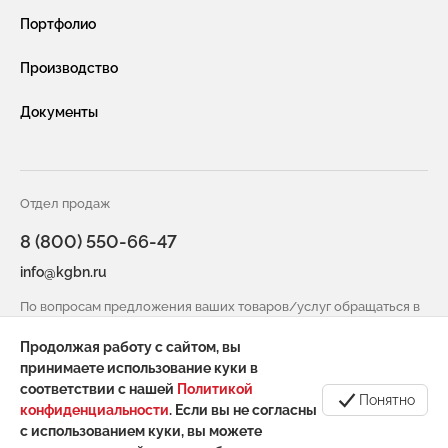
Новости компании
Портфолио
Габионы насыпного типа ГНТ
Видео
Производство
Защитная сетка и конструкции от БПЛА
Услуги
Документы
Габионы из сварной сетки (сварные габионы)
Сотрудничество
Защитные ограждения из сварной сетки
Вакансии
Сетка двойного кручения для габионов
Отдел продаж
Контакты
8 (800) 550-66-47
Сетка сварная оцинкованная в картах
info@kgbn.ru
Информация для покупателя
Геоматы РЕКОН-М
По вопросам предложения ваших товаров/услуг обращаться в
Инструмент и комплектующие для габионов
отдел снабжения
Продолжая работу с сайтом, вы
spicin@kgbn.ru
принимаете использование куки в
соответствии с нашей
Политикой
Понятно
конфиденциальности
. Если вы не согласны
с использованием куки, вы можете