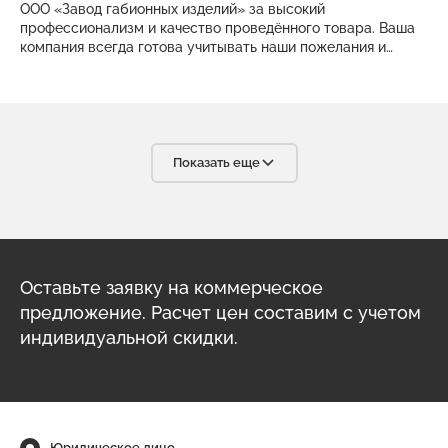
ООО «Завод габионных изделий» за высокий
профессионализм и качество проведённого товара. Ваша
компания всегда готова учитывать наши пожелания и
помогать в решении сложные задачи. Заказанные у Вас
изделия всегда соответствует технологическим
требованиям. С уверенностью мы можем сказать, что в
Вашем лице мы нашли надёжного, ответственного и
высококвалифицированного партнёра, что очень важно в
условиях современного бизнеса. С радостью будем
Показать еще
рекомендовать вашу компанию своим партнёрам.
Оставьте заявку на коммерческое
предложение. Расчет цен составим с учетом
индивидуальной скидки.
Юридическое лицо