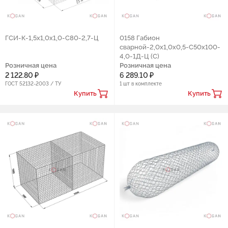
ГCИ-К-1,5х1,0х1,0-C80-2,7-Ц
0158 Габион
сварной-2,0х1,0х0,5-С50х100-
4,0-1Д-Ц (С)
Розничная цена
Розничная цена
2 122.80 ₽
6 289.10 ₽
ГОСТ 52132-2003 / ТУ
1 шт в комплекте
Купить
Купить