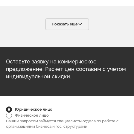
изделия всегда соответствует технологическим
требованиям. С уверенностью мы можем сказать, что в
Вашем лице мы нашли надёжного, ответственного и
высококвалифицированного партнёра, что очень важно в
условиях современного бизнеса. С радостью будем
Показать еще
рекомендовать вашу компанию своим партнёрам.
Оставьте заявку на коммерческое
предложение. Расчет цен составим с учетом
индивидуальной скидки.
Юридическое лицо
Физическое лицо
Вашим запросом займутся специалисты отдела по работе с
организациями бизнеса и гос. структурами