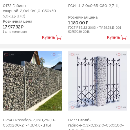
0172 Габион
ГСИ-Ц-2,0х0,65-С80-2,7-Ц
сварной-2,0х1,0х1,0-С50х50-
5,0-1Д-Ц (С)
Розничная цена
Розничная цена
1 180.00 ₽
17 977.92 ₽
ГОСТ Р 52132-2003 / ТУ 25.93.13-001-
1 шт в комплекте
52757089-2018
Купить
Купить
0254 Экозабор-2,0х0,2х2,0-
0277 Столб-
С50х200-2Т-4,8/4,8-Ц (Б)
габион-0,3х0,3х2,0-С50х100-