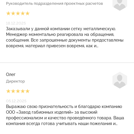
Руководитель подразделения проектных расчетов
18.12.2025
Заказывали у данной компании сетку металлическую.
Менеджер моментально реагировала на обращения,
сообщения. Все запрошенные документы предоставлены
вовремя, материал привезен вовремя, как и
договаривались. И даже на КПП режимного объекта
никаких проблем не возникло. Закрывающие документы
также выставлены своевременно. Приятное, плодотворное
сотрудничество получилось! Рекомендуем!
Олег
Директор
05.12.2025
Выражаю свою признательность и благодарю компанию
ООО «Завод габионных изделий» за высокий
профессионализм и качество проведённого товара. Ваша
компания всегда готова учитывать наши пожелания и
помогать в решении сложные задачи. Заказанные у Вас