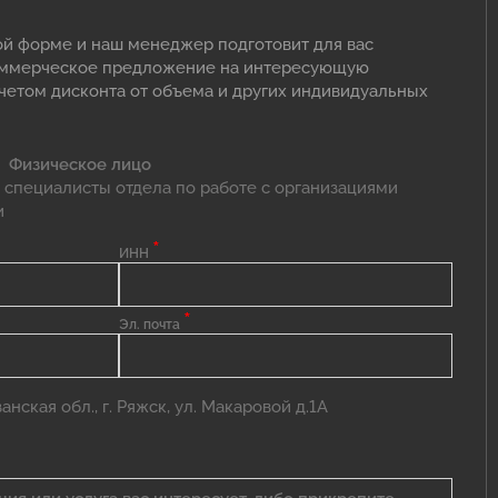
ой форме и наш менеджер подготовит для вас
оммерческое предложение на интересующую
учетом дисконта от объема и других индивидуальных
Физическое лицо
 специалисты отдела по работе с организациями
и
*
ИНН
*
Эл. почта
нская обл., г. Ряжск, ул. Макаровой д.1А