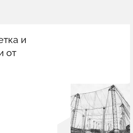
етка и
и от