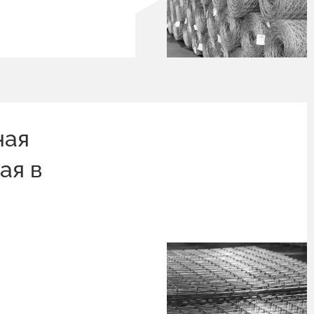
ная
ая в