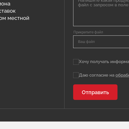
иона
ставок
том местной
Ваш файл
Хочу получать информа
Даю согласие на
обраб
Отправить