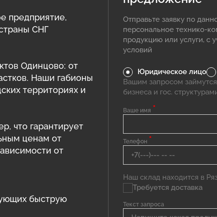
е предприятие,
Отправьте заявку по данн
 страны СНГ
персональное технико-к
продукцию или услуги, с 
условий
ктов Одинцово: от
Юридическое лицо
астков. Наши габионы
Вашим запросом займутся
дских территориях и
бизнеса и гос. структурам
*
Ваше имя
ер, что гарантирует
ьным ценам от
*
Телефон
зависимости от
Наш склад находится в Ряза
Требуется доставка
рующих быструю
Текст запроса