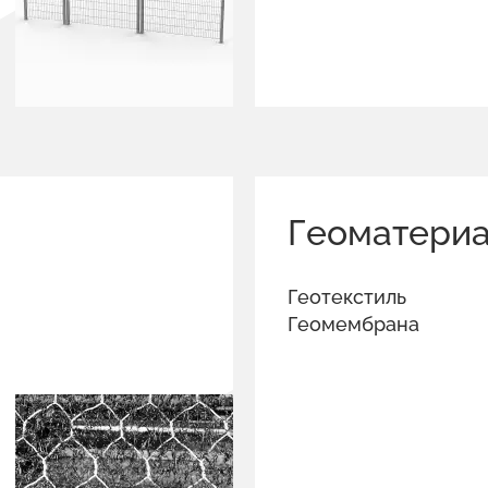
Геоматери
Геотекстиль
Геомембрана