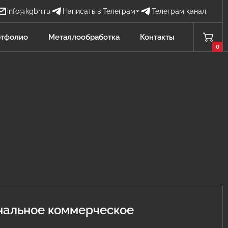
info@kgbn.ru
Написать в Телеграм
Телеграм канал
Бова Наталья
тфолио
Металлообработка
Контакты
БН
Отдел продаж
0
Проценко Никита
ПН
Отдел продаж
Садков Владимир
СВ
Отдел продаж Защита от БПЛА
Личагина Юлия
ЛЮ
Отдел продаж Металлообработка
нальное коммерческое