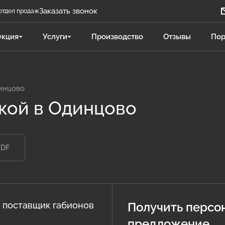
Заказать звонок
отдел продаж
Задать вопрос
укция
Услуги
Производство
Отзывы
Пор
Телеграм бот
Даниленко Иван
ДИ
Отдел продаж
динцово
вкой в Одинцово
Поликарпова Светлана
ПС
Отдел продаж
PDF
Чукова Дарья
ЧД
Отдел продаж Гидравлика
 поставщик габионов
Получить персо
предложение