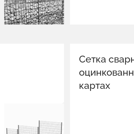
Сетка свар
оцинкованн
картах