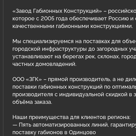
Защитные ограждения из сварной
сетки
Геотехнические расчёты
«Завод Габионных Конструкций» – российско
которое с 2005 года обеспечивает Россию и
Сетка двойного кручения для
Программный комплекс GEO5
качественными габионными конструкциями.
габионов
Природный камень для габионов
Мы специализируемся на поставках для объе
Сетка сварная оцинкованная в картах
городской инфраструктуры до загородных уч
Эрклёз для габионов
Геоматы РЕКОН-М
устанавливают на берегах рек, склонах, горо
частных домовладений.
Геоматериалы
ООО «ЗГК» – прямой производитель, а не дил
Инструмент и комплектующие для
поставки габионных конструкций по оптимал
габионов
производителя с индивидуальной скидкой в 
объёма заказа.
Наши преимущества для клиентов региона:
— Пять автоматизированных линий, гаранти
поставку габионов в Одинцово