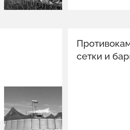
Противока
сетки и ба