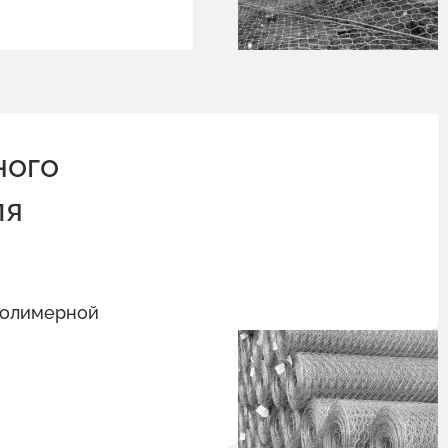
ного
ля
полимерной