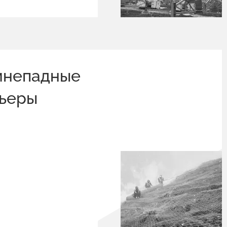
мнепадные
рьеры