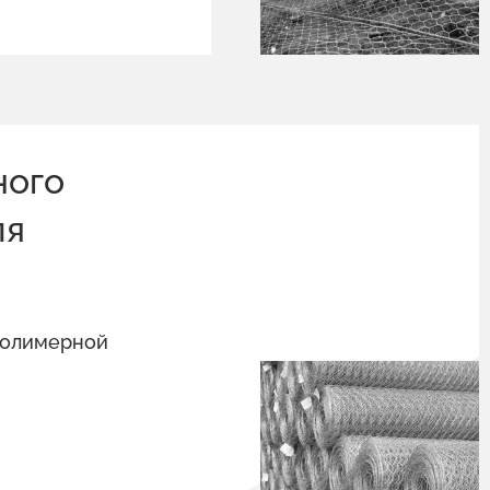
ного
ля
полимерной