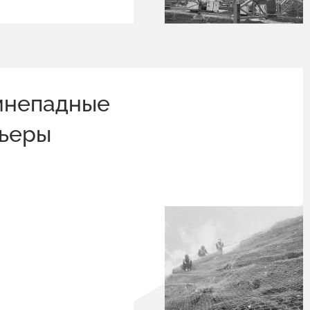
мнепадные
рьеры