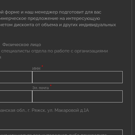
ой форме и наш менеджер подготовит для вас
оммерческое предложение на интересующую
учетом дисконта от объема и других индивидуальных
Физическое лицо
 специалисты отдела по работе с организациями
и
*
ИНН
*
Эл. почта
нская обл., г. Ряжск, ул. Макаровой д.1А