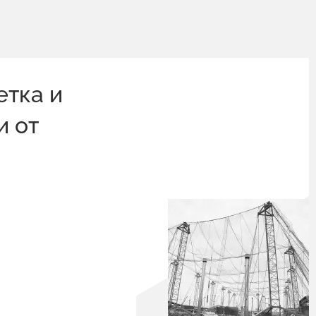
етка и
и от