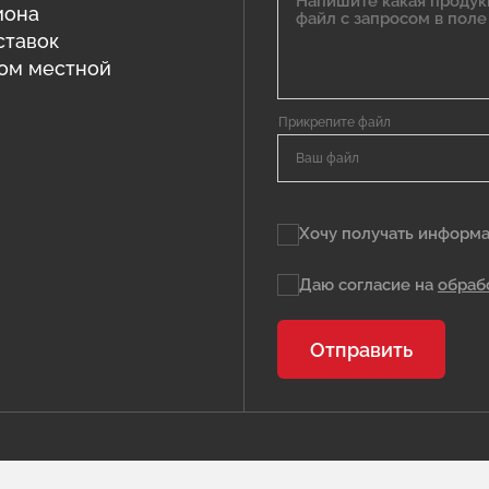
иона
ставок
том местной
Ваш файл
Хочу получать информа
Даю согласие на
обраб
Отправить