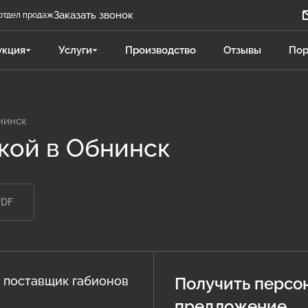
Заказать звонок
отдел продаж
Задать вопрос
укция
Услуги
Производство
Отзывы
Пор
Телеграм бот
Даниленко Иван
ДИ
Отдел продаж
нинск
вкой в Обнинск
Поликарпова Светлана
ПС
Отдел продаж
PDF
Чукова Дарья
ЧД
Отдел продаж Гидравлика
 поставщик габионов
Получить персо
предложение