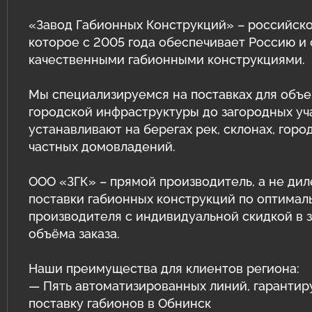
Защитные ограждения из сварной
сетки
Геотехнические расчёты
«Завод Габионных Конструкций» – российско
которое с 2005 года обеспечивает Россию и
Сетка двойного кручения для
Программный комплекс GEO5
качественными габионными конструкциями.
габионов
Природный камень для габионов
Мы специализируемся на поставках для объе
Сетка сварная оцинкованная в картах
городской инфраструктуры до загородных уч
Эрклёз для габионов
Геоматы РЕКОН-М
устанавливают на берегах рек, склонах, горо
частных домовладений.
Геоматериалы
ООО «ЗГК» – прямой производитель, а не дил
Инструмент и комплектующие для
поставки габионных конструкций по оптимал
габионов
производителя с индивидуальной скидкой в 
объёма заказа.
Наши преимущества для клиентов региона:
— Пять автоматизированных линий, гаранти
поставку габионов в Обнинск