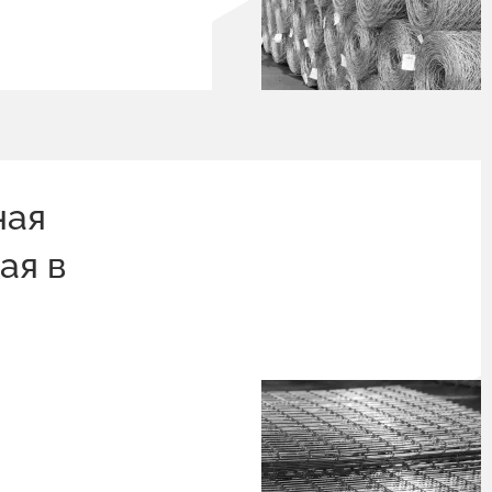
ная
ая в