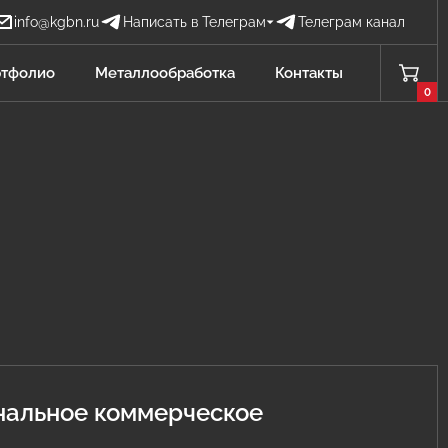
info@kgbn.ru
Написать в Телеграм
Телеграм канал
Бова Наталья
тфолио
Металлообработка
Контакты
БН
Отдел продаж
0
Проценко Никита
ПН
Отдел продаж
Садков Владимир
СВ
Отдел продаж Защита от БПЛА
Личагина Юлия
ЛЮ
Отдел продаж Металлообработка
нальное коммерческое