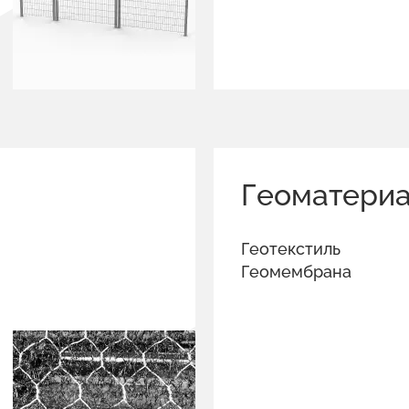
Геоматери
Геотекстиль
Геомембрана