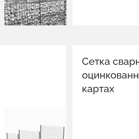
Сетка свар
оцинкованн
картах