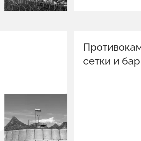
Противока
сетки и ба