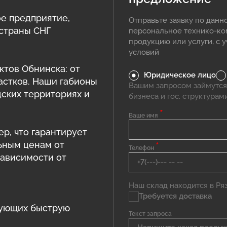
е предприятие,
Отправьте заявку по данн
 страны СНГ
персональное технико-к
продукцию или услуги, с 
условий
ктов Обнинска: от
Юридическое лицо
астков. Наши габионы
Вашим запросом займутся
дских территориях и
бизнеса и гос. структурам
*
Ваше имя
ер, что гарантирует
ьным ценам от
*
Телефон
зависимости от
Наш склад находится в Ряза
Требуется доставка
рующих быструю
Текст запроса