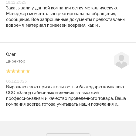
18.12.2025
Заказывали у данной компании сетку металлическую.
Менеджер моментально реагировала на обращения,
сообщения. Все запрошенные документы предоставлены
вовремя, материал привезен вовремя, как и
договаривались. И даже на КПП режимного объекта
никаких проблем не возникло. Закрывающие документы
также выставлены своевременно. Приятное, плодотворное
сотрудничество получилось! Рекомендуем!
Олег
Директор
05.12.2025
Выражаю свою признательность и благодарю компанию
ООО «Завод габионных изделий» за высокий
профессионализм и качество проведённого товара. Ваша
компания всегда готова учитывать наши пожелания и
помогать в решении сложные задачи. Заказанные у Вас
изделия всегда соответствует технологическим
требованиям. С уверенностью мы можем сказать, что в
Вашем лице мы нашли надёжного, ответственного и
высококвалифицированного партнёра, что очень важно в