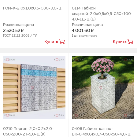
ГCИ-К-2,0х1,0х0,5-С80-3,0-Ц
0114 Габион
сварной-2,0х0,5х0,5-С50х100-
4,0-1Д-Ц (Б)
Розничная цена
Розничная цена
2 520.52 ₽
4 001.60 ₽
ГОСТ 52132-2003 / ТУ
1 шт в комплекте
Купить
Купить
0219 Пергон-2,0х0,2х2,0-
0408 Габион-кашпо-
С50х200-2Т-5,0-Ц (К)
БК-0,4х0,4х0,7-С50х50-4,0-Ц