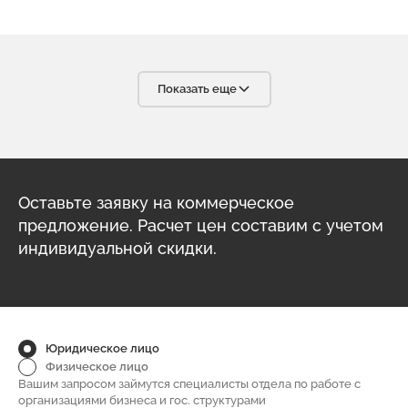
помогать в решении сложные задачи. Заказанные у Вас
изделия всегда соответствует технологическим
требованиям. С уверенностью мы можем сказать, что в
Вашем лице мы нашли надёжного, ответственного и
высококвалифицированного партнёра, что очень важно в
условиях современного бизнеса. С радостью будем
Показать еще
рекомендовать вашу компанию своим партнёрам.
Оставьте заявку на коммерческое
предложение. Расчет цен составим с учетом
индивидуальной скидки.
Юридическое лицо
Физическое лицо
Вашим запросом займутся специалисты отдела по работе с
организациями бизнеса и гос. структурами