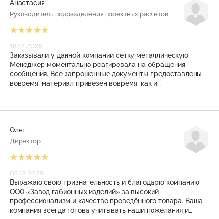
Анастасия
Руководитель подразделения проектных расчетов
18.12.2025
Заказывали у данной компании сетку металлическую.
Менеджер моментально реагировала на обращения,
сообщения. Все запрошенные документы предоставлены
вовремя, материал привезен вовремя, как и
договаривались. И даже на КПП режимного объекта
никаких проблем не возникло. Закрывающие документы
также выставлены своевременно. Приятное, плодотворное
сотрудничество получилось! Рекомендуем!
Олег
Директор
05.12.2025
Выражаю свою признательность и благодарю компанию
ООО «Завод габионных изделий» за высокий
профессионализм и качество проведённого товара. Ваша
компания всегда готова учитывать наши пожелания и