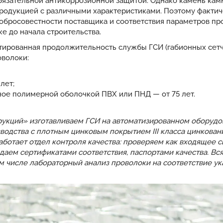
бязательной антикоррозионной защитой. Однако камень камн
одукцией с различными характеристиками. Поэтому фактич
 добросовестности поставщика и соответствия параметров пр
е до начала строительства.
тированная продолжительность службы ГСИ (габионных сетча
оволоки:
лет;
ное полимерной оболочкой ПВХ или ПНД — от 75 лет.
укций» изготавливаем ГСИ на автоматизированном оборудов
одства с плотным цинковым покрытием III класса цинкования
аботает отдел контроля качества: проверяем как входящее сы
даем сертификатами соответствия, паспортами качества. Вся
ом числе лабораторный анализ проволоки на соответствие у