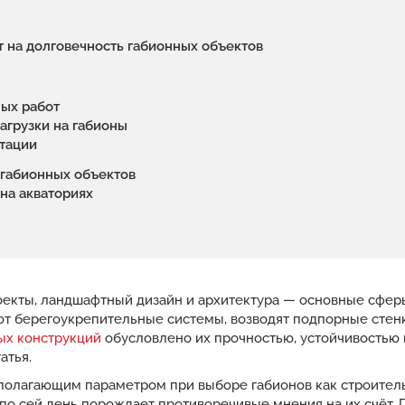
 на долговечность габионных объектов
ных работ
агрузки на габионы
тации
габионных объектов
на акваториях
екты, ландшафтный дизайн и архитектура — основные сферы
ют берегоукрепительные системы, возводят подпорные стен
ых конструкций
обусловлено их прочностью, устойчивостью 
атья.
полагающим параметром при выборе габионов как строител
по сей день порождает противоречивые мнения на их счёт. 