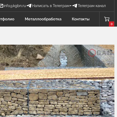
info@kgbn.ru
Написать в Телеграм
Телеграм канал
Бова Наталья
тфолио
Металлообработка
Контакты
БН
Отдел продаж
0
Проценко Никита
ПН
Отдел продаж
Садков Владимир
СВ
Отдел продаж Защита от БПЛА
Личагина Юлия
ЛЮ
Отдел продаж Металлообработка