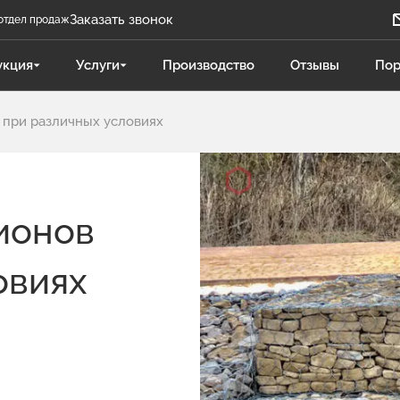
Заказать звонок
отдел продаж
Задать вопрос
укция
Услуги
Производство
Отзывы
Пор
Телеграм бот
 при различных условиях
Даниленко Иван
ДИ
Отдел продаж
Поликарпова Светлана
ПС
ионов
Отдел продаж
овиях
Чукова Дарья
ЧД
Отдел продаж Гидравлика