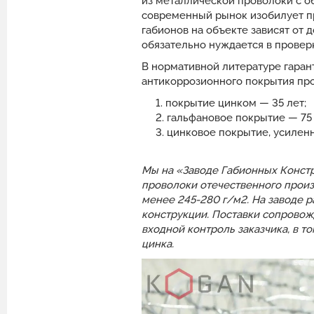
из металлической проволоки с о
современный рынок изобилует пр
габионов на объекте зависят от
обязательно нуждается в проверк
В нормативной литературе гаран
антикоррозионного покрытия пр
покрытие цинком — 35 лет;
гальфановое покрытие — 75 
цинковое покрытие, усилен
Мы на «Заводе Габионных Констр
проволоки отечественного произв
менее 245-280 г/м2. На заводе р
конструкции. Поставки сопровож
входной контроль заказчика, в т
цинка.