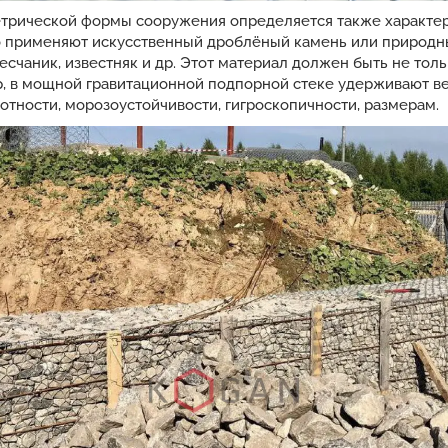
етрической формы сооружения определяется также характе
го применяют искусственный дроблёный камень или природн
 песчаник, известняк и др. Этот материал должен быть не то
, в мощной гравитационной подпорной стеке удерживают вес 
тности, морозоустойчивости, гигроскопичности, размерам.