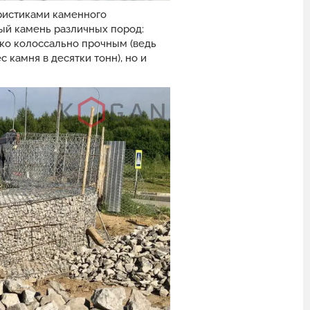
ристиками каменного
ый камень различных пород:
лько колоссально прочным (ведь
камня в десятки тонн), но и