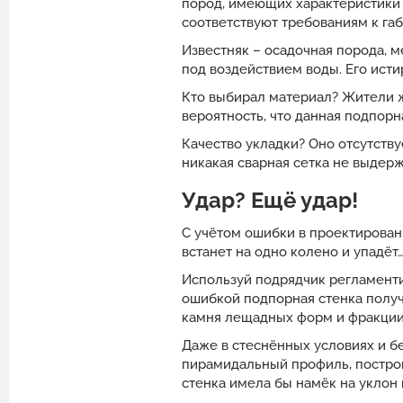
пород, имеющих характеристики 
соответствуют требованиям к га
Известняк – осадочная порода, м
под воздействием воды. Его ист
Кто выбирал материал? Жители ж
вероятность, что данная подпорна
Качество укладки? Оно отсутству
никакая сварная сетка не выдер
Удар? Ещё удар!
С учётом ошибки в проектировании
встанет на одно колено и упадёт
Используй подрядчик регламенти
ошибкой подпорная стенка получ
камня лещадных форм и фракции
Даже в стеснённых условиях и б
пирамидальный профиль, построи
стенка имела бы намёк на уклон 