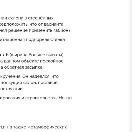
ении склона в стеснённых
едположить, что от варианта
инял решение применить габионы.
витационная подпорная стенка
b > h
(ширина больше высоты).
На данном объекте послойное
а обратная засыпка.
кручения. Он надеялся, что
 ползущий склон, поставив
онструкции.
рования и строительства. Но тут
т.п.), а также метаморфических