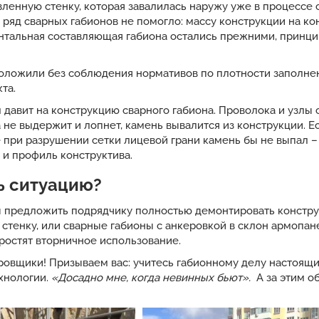
ленную стенку, которая завалилась наружу уже в процессе 
ряд сварных габионов не помогло: массу конструкции на ко
зонтальная составляющая габиона остались прежними, принц
оложили без соблюдения нормативов по плотности заполне
та.
давит на конструкцию сварного габиона. Проволока и узлы
а не выдержит и лопнет, камень вывалится из конструкции. 
 при разрушении сетки лицевой грани камень бы не выпал 
и профиль конструктива.
ь ситуацию?
ы предложить подрядчику полностью демонтировать констру
тенку, или сварные габионы с анкеровкой в склон армопан
простят вторничное использование.
овщики! Призываем вас: учитесь габионному делу настоящ
хнологии.
«Досадно мне, когда невинных бьют».
А за этим о