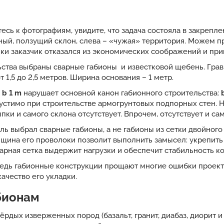
сь к фотографиям, увидите, что задача состояла в закрепл
ный, ползущий склон, слева – «чужая» территория. Можем пр
и заказчик отказался из экономических соображений и пр
ьства выбраны сварные габионы и известковой щебень. Гра
 1,5 до 2,5 метров. Ширина основания – 1 метр.
X b 1 m
нарушает основной канон габионного строительства:
пустимо при строительстве армогрунтовых подпорных стен. 
ки и самого склона отсутствует. Впрочем, отсутствует и сам
 выбрал сварные габионы, а не габионы из сетки двойного 
олщина его проволоки позволит выполнить замысел: укрепить
сварная сетка выдержит нагрузки и обеспечит стабильность к
ведь габионные конструкции прощают многие ошибки проекти
качество его укладки.
бионам
рдых изверженных пород (базальт, гранит, диабаз, диорит и 