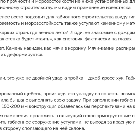
по прочности и морозостойкости не ниже установленных д
бионному строительству, мы видим применение известняка.
енее всего подходит для габионного строительства ввиду г
ираемость и морозостойкость также уступают каменному ма
арких стран, где вечное лето? Люди, не знакомые с дождям
я стенка будет «таять», как снеговик, фактически на глазах.
ет. Камень накидан, как мячи в корзину. Мячи-камни распира
жит, деформируется.
, это уже не двойной удар, а тройка – джеб-кросс-хук. Габио
…
рованный щебень, произведя его укладку на совесть, возмо
ила бы шанс выполнять свою задачу. При заполнении габион
 150-200 мм конструкция обзавелась бы перспективами на 
ез намерения проложить в плывущий откос армогрунтовые п
ть габионное сооружение уступами, не выходя за красную 
в сторону сползающего на неё склона.