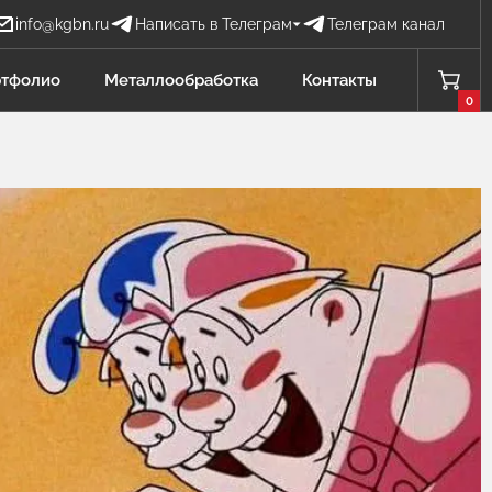
info@kgbn.ru
Написать в Телеграм
Телеграм канал
Бова Наталья
тфолио
Металлообработка
Контакты
БН
Отдел продаж
0
Проценко Никита
ПН
Отдел продаж
Садков Владимир
СВ
Отдел продаж Защита от БПЛА
Личагина Юлия
ЛЮ
Отдел продаж Металлообработка