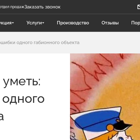
Заказать звонок
отдел продаж
Задать вопрос
укция
Услуги
Производство
Отзывы
Пор
Телеграм бот
ошибки одного габионного объекта
Даниленко Иван
ДИ
Отдел продаж
Поликарпова Светлана
ПС
 уметь:
Отдел продаж
 одного
Чукова Дарья
ЧД
Отдел продаж Гидравлика
а