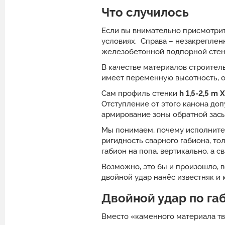
Что случилось
Если вы внимательно присмотрите
условиях. Справа – незакреплен
железобетонной подпорной стенк
В качестве материалов строител
имеет переменную высотность, от
Сам профиль стенки
h 1,5-2,5 m 
Отступление от этого канона до
армирование зоны обратной засып
Мы понимаем, почему исполнитель
ригидность сварного габиона, т
габион на попа, вертикально, а 
Возможно, это бы и произошло, 
двойной удар нанёс известняк и 
Двойной удар по га
Вместо «каменного материала твё