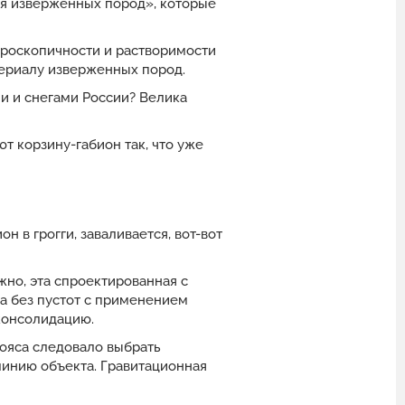
ля изверженных пород», которые
игроскопичности и растворимости
териалу изверженных пород.
и и снегами России? Велика
ют корзину-габион так, что уже
н в грогги, заваливается, вот-вот
жно, эта спроектированная с
а без пустот с применением
консолидацию.
ояса следовало выбрать
линию объекта. Гравитационная